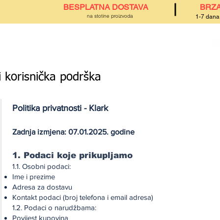
BESPLATNA DOSTAVA
BRZA
na stotine proizvoda
1-7 dan
 korisnička podrška
Politika privatnosti - Klark
Zadnja izmjena: 07.01.2025. godine
1. Podaci koje prikupljamo
1.1. Osobni podaci:
Ime i prezime
Adresa za dostavu
Kontakt podaci (broj telefona i email adresa)
1.2. Podaci o narudžbama:
Povijest kupovina