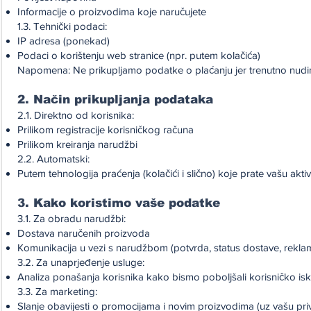
Informacije o proizvodima koje naručujete
1.3. Tehnički podaci:
IP adresa (ponekad)
Podaci o korištenju web stranice (npr. putem kolačića)
Napomena: Ne prikupljamo podatke o plaćanju jer trenutno nudi
2. Način prikupljanja podataka
2.1. Direktno od korisnika:
Prilikom registracije korisničkog računa
Prilikom kreiranja narudžbi
2.2. Automatski:
Putem tehnologija praćenja (kolačići i slično) koje prate vašu akti
3. Kako koristimo vaše podatke
3.1. Za obradu narudžbi:
Dostava naručenih proizvoda
Komunikacija u vezi s narudžbom (potvrda, status dostave, reklam
3.2. Za unaprjeđenje usluge:
Analiza ponašanja korisnika kako bismo poboljšali korisničko is
3.3. Za marketing:
Slanje obavijesti o promocijama i novim proizvodima (uz vašu pri